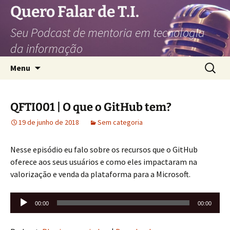
Pular
Quero Falar de T.I.
para
Seu Podcast de mentoria em tecnologia
o
conteúdo
da informação
Pesquis
Menu
por:
QFTI001 | O que o GitHub tem?
19 de junho de 2018
Sem categoria
Nesse episódio eu falo sobre os recursos que o GitHub
oferece aos seus usuários e como eles impactaram na
valorização e venda da plataforma para a Microsoft.
Tocador
00:00
00:00
de
áudio