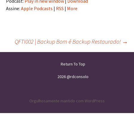
Podcast:
Play in new window
|
Download
Assine:
Apple Podcasts
|
RSS
|
More
QFTI002 | Backup Bom é Backup Restaurado!
→
Navegação
Return To Top
de
2026 @rdconsolo
posts
Orgulhosamente mantido com WordPress