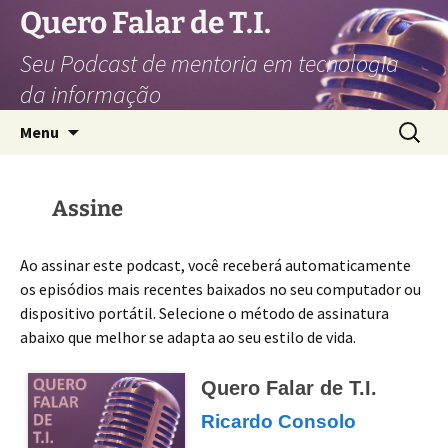
Pular
Quero Falar de T.I.
para
Seu Podcast de mentoria em tecnologia
o
conteúdo
da informação
Pesquis
Menu
por:
Assine
Ao assinar este podcast, você receberá automaticamente
os episódios mais recentes baixados no seu computador ou
dispositivo portátil. Selecione o método de assinatura
abaixo que melhor se adapta ao seu estilo de vida.
Quero Falar de T.I.
Ricardo Consolo